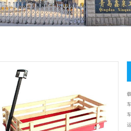
载
车
车