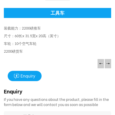
工具车
装载能力：2200磅推车
尺寸：60长x 31.5宽x 20高（英寸）
车轮：10个空气车轮
2200磅货车
Enquiry
Enquiry
If you have any questions about the product, please fill in the
form below and we will contact you as soon as possible